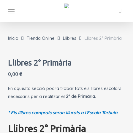
Skip
Menu
to
main
content
Inicio
Tienda Online
Llibres
Llibres 2° Primària
Llibres 2° Primària
0,00
€
En aquesta secció podrà trobar tots els llibres escolars
necessaris per a realitzar el
2° de Primària.
* Els llibres comprats seran lliurats a l’Escola Túrbula
Llibres 2° Primària