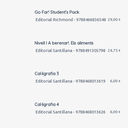
Go Far! Student's Pack
Editorial Richmond - 9788466836548
29,00
€
Nivell I A berenar!. Els aliments
Editorial Santillana - 9788491305798
24,75
€
Cal·ligrafia 3
Editorial Santillana - 9788468013619
6,00
€
Cal·ligrafia 4
Editorial Santillana - 9788468013626
6,00
€