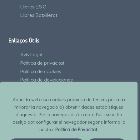
Llibres E.S.O.
Llibres Batxillerat
Enllaços Útils
Avís Legal
Política de privacitat
Política de cookies
Política de devoluciones
Contactes
Aquesta web usa cookies pròpies i de tercers per a a)
millorar la navegació b) obtenir dades estadístiques
d'aquesta. Per la navegació s'accepta l'ús i si no ho
desitja pot configurar el navegador segons informa la
nostra
Política de Privacitat.