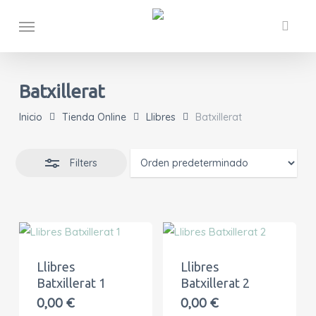
Skip
Menu
Close
to
Filters
main
content
Batxillerat
Inicio
Tienda Online
Llibres
Batxillerat
Filters
Llibres
Llibres
Batxillerat 1
Batxillerat 2
0,00
€
0,00
€