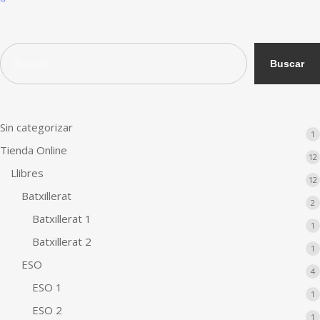
Filters
Buscar
Buscar
Sin categorizar
1
1
p
Tienda Online
12
Llibres
12
Batxillerat
2
2
p
Batxillerat 1
1
1
p
Batxillerat 2
1
1
p
ESO
4
4
p
ESO 1
1
1
p
ESO 2
1
1