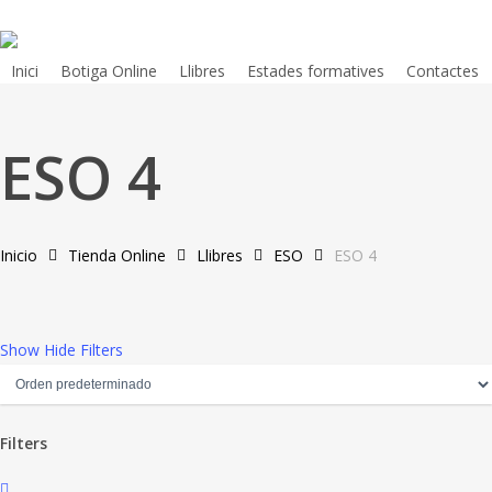
Skip
to
main
Inici
Botiga Online
Llibres
Estades formatives
Contactes
content
ESO 4
Inicio
Tienda Online
Llibres
ESO
ESO 4
Show
Hide
Filters
Filters
Close