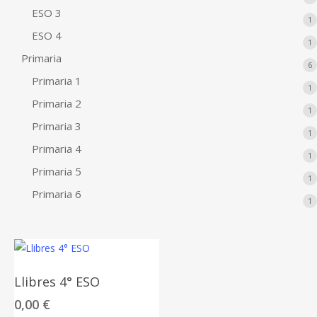
p
ESO 3
1
1
p
ESO 4
1
1
p
Primaria
6
6
p
Primaria 1
1
1
p
Primaria 2
1
1
p
Primaria 3
1
1
p
Primaria 4
1
1
p
Primaria 5
1
1
p
Primaria 6
1
1
p
Llibres 4° ESO
0,00
€