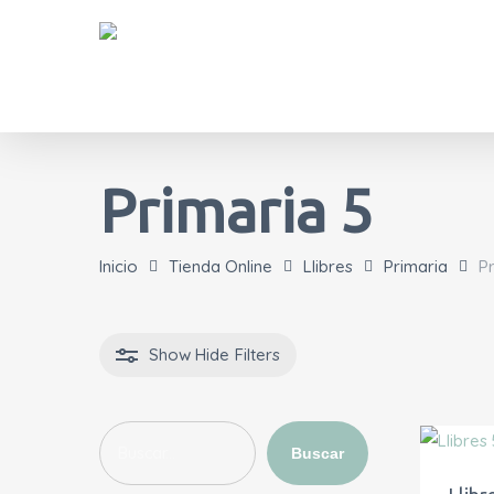
Skip
to
main
content
Primaria 5
Inicio
Tienda Online
Llibres
Primaria
Pr
Show
Hide
Filters
Buscar
Buscar