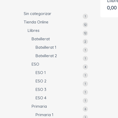
Llibr
0,00
Sin categorizar
1
1
Tienda Online
producto
12
12
Llibres
productos
12
12
Batxillerat
productos
2
2
Batxillerat 1
productos
1
1
Batxillerat 2
producto
1
1
ESO
producto
4
4
ESO 1
productos
1
1
ESO 2
producto
1
1
ESO 3
producto
1
1
ESO 4
producto
1
1
Primaria
producto
6
6
Primaria 1
productos
1
1