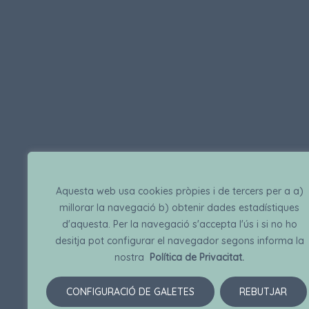
Aquesta web usa cookies pròpies i de tercers per a a)
millorar la navegació b) obtenir dades estadístiques
d'aquesta. Per la navegació s'accepta l'ús i si no ho
desitja pot configurar el navegador segons informa la
nostra
Política de Privacitat.
CONFIGURACIÓ DE GALETES
REBUTJAR