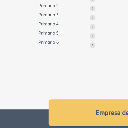
Primaria 2
producto
1
1
Primaria 3
producto
1
1
Primaria 4
producto
1
1
Primaria 5
producto
1
1
Primaria 6
producto
1
1
producto
Empresa de