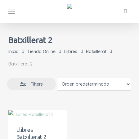
Skip
Menu
Close
to
Filters
main
content
Batxillerat 2
Inicio
Tienda Online
Llibres
Batxillerat
Batxillerat 2
Filters
Llibres
Batxillerat 2